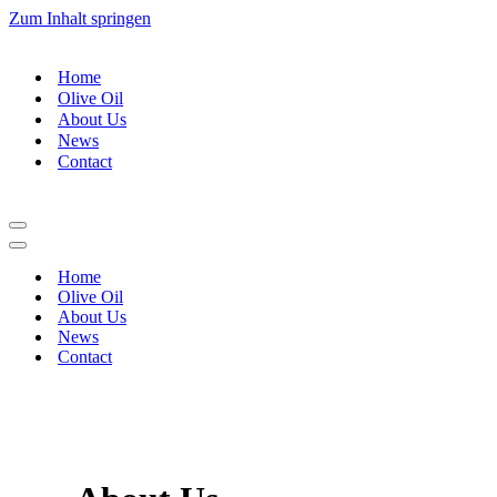
Zum Inhalt springen
Home
Olive Oil
About Us
News
Contact
Navigationsmenü
Navigationsmenü
Home
Olive Oil
About Us
News
Contact